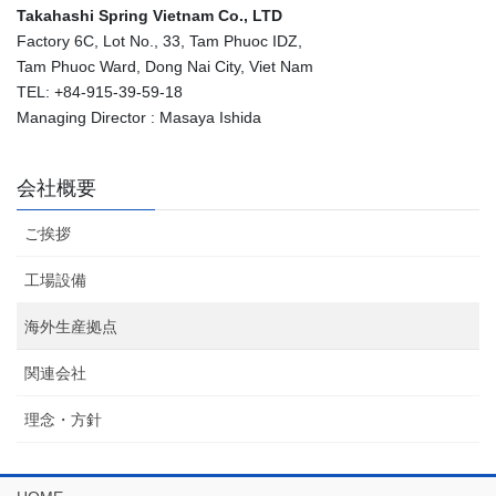
Takahashi Spring Vietnam Co., LTD
Factory 6C, Lot No., 33, Tam Phuoc IDZ,
Tam Phuoc Ward, Dong Nai City, Viet Nam
TEL: +84-915-39-59-18
Managing Director : Masaya Ishida
会社概要
ご挨拶
工場設備
海外生産拠点
関連会社
理念・方針