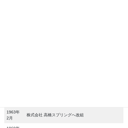
第２工場
沿革
1949年
東京都江東区亀戸にて創業
4月
1959年
東京都足立区綾瀬に工場移転
11月
1963年
株式会社 高橋スプリングへ改組
2月